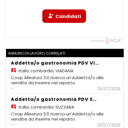
Candidati
Powered by
ANNUNCI DI LAVORO CORRELATI
Addetta/o gastronomia PDV VIADANA rif. EO_2026_566
Italia,
Lombardia, VIADANA
Coop Alleanza 3.0 ricerca un’Addetta/o alle
vendite da inserire nel reparto
...
GASTRONOMIA La persona inserita opererà
29/07/2026
in una realtà strutturata e dinamica e si
occuperà delle attività legate al servizio e
Addetta/o gastronomia PDV SUZZARA rif. EO_2026_560
alla vendita nel reparto GASTRONOMIA
Italia,
Lombardia, SUZZARA
Attività principali: - preparazione del banco
a vendita assistita - vendita diretta al
Coop Alleanza 3.0 ricerca un’Addetta/o alle
consumatore di salumi formaggi e piatti
vendite da inserire nel reparto
...
pronti - allestimento dei banchi frigo a
GASTRONOMIA La persona inserita opererà
23/07/2026