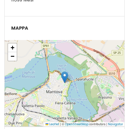
MAPPA
+
−
|
©
contributors |
Leaflet
OpenStreetMap
Navigator