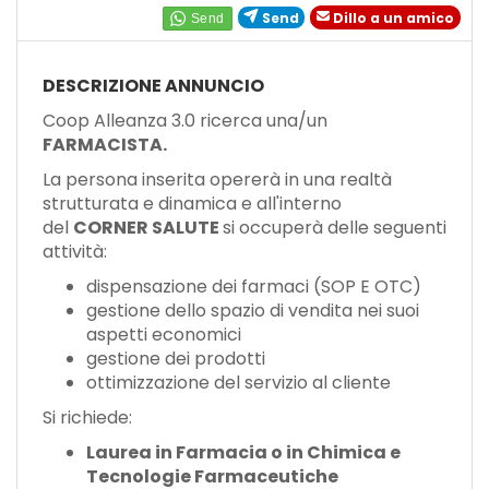
EN
Send
Dillo a un amico
FR
DESCRIZIONE ANNUNCIO
Coop Alleanza 3.0 ricerca una/un
FARMACISTA.
IT
La persona inserita opererà in una realtà
strutturata e dinamica e all'interno
del
CORNER SALUTE
si occuperà delle seguenti
DE
attività:
dispensazione dei farmaci (SOP E OTC)
ES
gestione dello spazio di vendita nei suoi
aspetti economici
gestione dei prodotti
PT
ottimizzazione del servizio al cliente
Si richiede:
Laurea in Farmacia o in Chimica e
Tecnologie Farmaceutiche