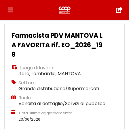
Home
Farmacista PDV MANTOVA L
A FAVORITA rif. EO_2026_19
Offerte
9
Luogo di lavoro:
di
Carica
Italia
,
Lombardia
,
MANTOVA
Settore:
Grande distribuzione/Supermercati
lavoro
il
Login
Ruolo:
Vendita al dettaglio/Servizi al pubblico
CV
Lingua
Data ultimo aggiornamento:
23/06/2026