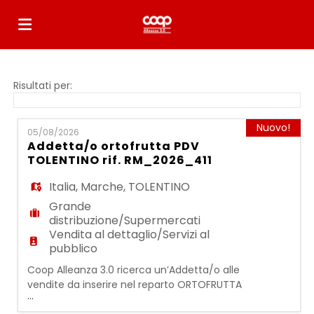
Home
Risultati per:
Offerte
Nuovo!
05/08/2026
Addetta/o ortofrutta PDV
TOLENTINO rif. RM_2026_411
di
Carica
Italia
,
Marche
,
TOLENTINO
Grande
lavoro
il
Login
distribuzione/Supermercati
Vendita al dettaglio/Servizi al
pubblico
CV
Lingua
Coop Alleanza 3.0 ricerca un’Addetta/o alle
vendite da inserire nel reparto ORTOFRUTTA
...
La persona inserita opererà in una realtà