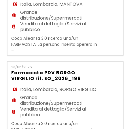
Italia
,
Lombardia
,
MANTOVA
Grande
distribuzione/Supermercati
Vendita al dettaglio/Servizi al
pubblico
Coop Alleanza 3.0 ricerca una/un
FARMACISTA. La persona inserita opererà in
...
una realtà strutturata e dinamica e
all'interno del CORNER SALUTE si occuperà
delle seguenti attività: - dispensazione dei
23/06/2026
farmaci (SOP E OTC) - gestione dello
Farmacista PDV BORGO
spazio di vendita nei suoi aspetti economici
VIRGILIO rif. EO_2026_198
- gestione dei prodotti - ottimizzazione del
servizio al client
Italia
,
Lombardia
,
BORGO VIRGILIO
Grande
distribuzione/Supermercati
Vendita al dettaglio/Servizi al
pubblico
Coop Alleanza 3.0 ricerca una/un