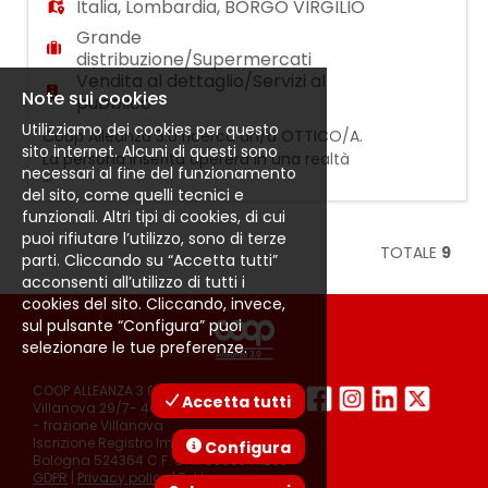
Italia
,
Lombardia
,
BORGO VIRGILIO
Grande
distribuzione/Supermercati
Vendita al dettaglio/Servizi al
Note sui cookies
pubblico
Utilizziamo dei cookies per questo
Coop Alleanza 3.0 ricerca un/a OTTICO/A.
sito internet. Alcuni di questi sono
La persona inserita opererà in una realtà
necessari al fine del funzionamento
...
strutturata e dinamica e all'interno
del sito, come quelli tecnici e
del CORNER OTTICA si occuperà delle
funzionali. Altri tipi di cookies, di cui
seguenti attività: - Consulenza e servizio al
puoi rifiutare l’utilizzo, sono di terze
cliente - Misurazione della vista -
TOTALE
9
parti. Cliccando su “Accetta tutti”
Esecuzione test visivi - Scelta delle lenti e
acconsenti all’utilizzo di tutti i
della montatura - Attività di laboratorio per
cookies del sito. Cliccando, invece,
la lavorazione
sul pulsante “Configura” puoi
selezionare le tue preferenze.
COOP ALLEANZA 3.0 Soc. Coop. via
Accetta tutti
Villanova 29/7- 40055 Castenaso (Bo)
- frazione Villanova
Iscrizione Registro Imprese C.C.I.A.A. di
Configura
Bologna 524364 C.F. e P.I. 03503411203
GDPR
|
Privacy policy
|
Politica sui