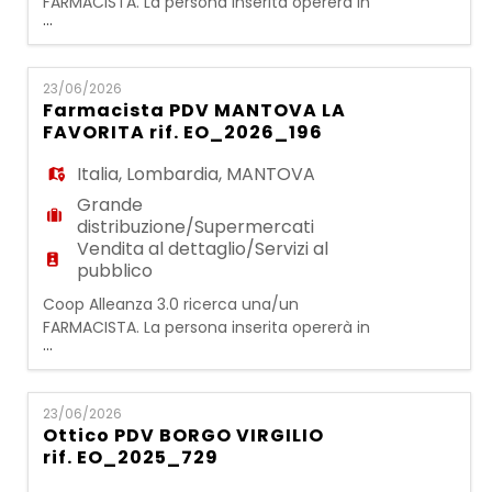
FARMACISTA. La persona inserita opererà in
...
una realtà strutturata e dinamica e
all'interno del CORNER SALUTE si occuperà
delle seguenti attività: - dispensazione dei
23/06/2026
farmaci (SOP E OTC) - gestione dello
Farmacista PDV MANTOVA LA
spazio di vendita nei suoi aspetti economici
FAVORITA rif. EO_2026_196
- gestione dei prodotti - ottimizzazione del
servizio al client
Italia
,
Lombardia
,
MANTOVA
Grande
distribuzione/Supermercati
Vendita al dettaglio/Servizi al
pubblico
Coop Alleanza 3.0 ricerca una/un
FARMACISTA. La persona inserita opererà in
...
una realtà strutturata e dinamica e
all'interno del CORNER SALUTE si occuperà
delle seguenti attività: - dispensazione dei
23/06/2026
farmaci (SOP E OTC) - gestione dello
Ottico PDV BORGO VIRGILIO
spazio di vendita nei suoi aspetti economici
rif. EO_2025_729
- gestione dei prodotti - ottimizzazione del
servizio al client