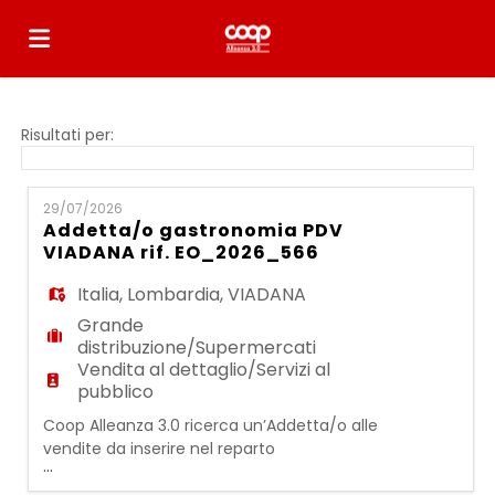
Home
Risultati per:
Offerte
29/07/2026
Addetta/o gastronomia PDV
VIADANA rif. EO_2026_566
di
Carica
Italia
,
Lombardia
,
VIADANA
Grande
lavoro
il
Login
distribuzione/Supermercati
Vendita al dettaglio/Servizi al
pubblico
CV
Lingua
Coop Alleanza 3.0 ricerca un’Addetta/o alle
vendite da inserire nel reparto
...
GASTRONOMIA La persona inserita opererà