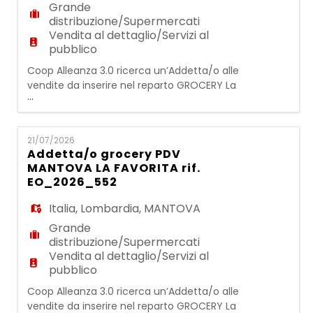
Grande
distribuzione/Supermercati
Vendita al dettaglio/Servizi al
pubblico
Coop Alleanza 3.0 ricerca un’Addetta/o alle
vendite da inserire nel reparto GROCERY La
...
persona inserita opererà in una realtà
strutturata e dinamica e si occuperà delle
attività legate al servizio e alla vendita nel
21/07/2026
reparto GROCERY Attività principali: -
Addetta/o grocery PDV
allestimento degli scaffali - controllo delle
MANTOVA LA FAVORITA rif.
scadenze e rotazione dei prodotti - riordi
EO_2026_552
Italia
,
Lombardia
,
MANTOVA
Grande
distribuzione/Supermercati
Vendita al dettaglio/Servizi al
pubblico
Coop Alleanza 3.0 ricerca un’Addetta/o alle
vendite da inserire nel reparto GROCERY La