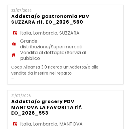
EN
in una realtà strutturata e dinamica e si
occuperà delle attività legate al servizio e
23/07/2026
alla vendita nel reparto GASTRONOMIA
Addetta/o gastronomia PDV
Attività principali: - preparazione del banco
FR
SUZZARA rif. EO_2026_560
a vendita assistita - vendita diretta al
consumatore di s
Italia
,
Lombardia
,
SUZZARA
IT
Grande
distribuzione/Supermercati
Vendita al dettaglio/Servizi al
pubblico
DE
Coop Alleanza 3.0 ricerca un’Addetta/o alle
vendite da inserire nel reparto
...
GASTRONOMIA La persona inserita opererà
ES
in una realtà strutturata e dinamica e si
occuperà delle attività legate al servizio e
21/07/2026
alla vendita nel reparto GASTRONOMIA
PT
Addetta/o grocery PDV
Attività principali: - preparazione del banco
MANTOVA LA FAVORITA rif.
a vendita assistita - vendita diretta al
EO_2026_553
consumatore di s
Italia
,
Lombardia
,
MANTOVA