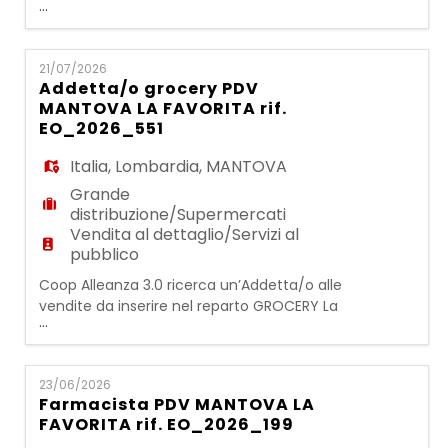
...
persona inserita opererà in una realtà
strutturata e dinamica e si occuperà delle
attività legate al servizio e alla vendita nel
21/07/2026
reparto GROCERY Attività principali: -
Addetta/o grocery PDV
allestimento degli scaffali - controllo delle
MANTOVA LA FAVORITA rif.
scadenze e rotazione dei prodotti - riordi
EO_2026_551
Italia
,
Lombardia
,
MANTOVA
Grande
distribuzione/Supermercati
Vendita al dettaglio/Servizi al
pubblico
Coop Alleanza 3.0 ricerca un’Addetta/o alle
vendite da inserire nel reparto GROCERY La
...
persona inserita opererà in una realtà
strutturata e dinamica e si occuperà delle
attività legate al servizio e alla vendita nel
23/06/2026
reparto GROCERY Attività principali: -
Farmacista PDV MANTOVA LA
allestimento degli scaffali - controllo delle
FAVORITA rif. EO_2026_199
scadenze e rotazione dei prodotti - riordi